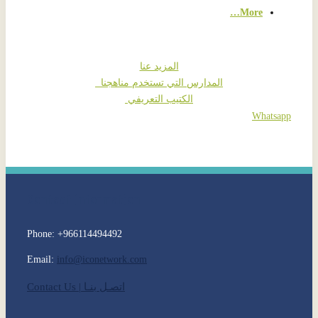
More…
المزيد عنا
المدارس التي تستخدم مناهجنا
الكتيب التعريفي
Whatsapp
Contact Information
Phone: +966114494492
Email:
info@iconetwork.com
اتصـل بنـا
|
Contact Us